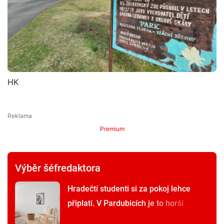
HK
Premium
Výběr šéfredaktora
Hradečtí studenti si za pokoj lehce
připlatí. V Pardubicích je to horší