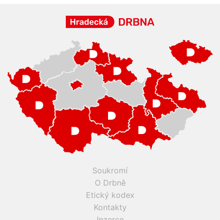
Soukromí
O Drbně
Etický kodex
Kontakty
Inzerce